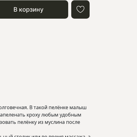
В корзину
олговечная. В такой пелёнке малыш
 запеленать кроху любым удобным
ьзовать пелёнку из муслина после
ный столик или во время массажа, а