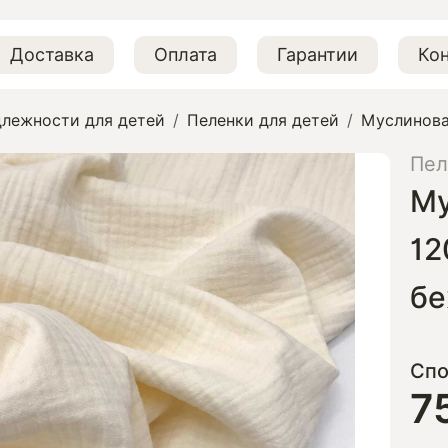
Доставка
Оплата
Гарантии
Ко
лежности для детей
Пеленки для детей
Муслинова
Пел
Му
12
б
Спо
7