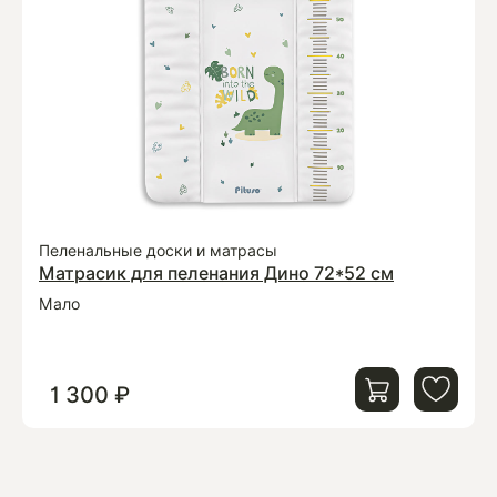
Пеленальные доски и матрасы
Матрасик для пеленания Дино 72*52 см
Мало
1 300 ₽