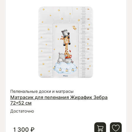
Пеленальные доски и матрасы
Матрасик для пеленания Жирафик Зебра
72*52 см
Достаточно
1 300 ₽