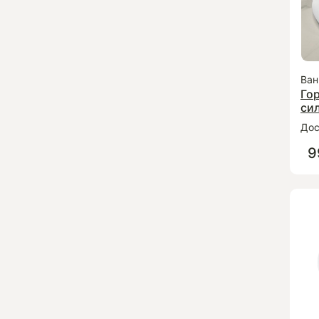
Ван
Гор
си
Дос
9