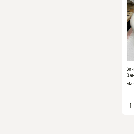
Ван
Ван
Ма
1