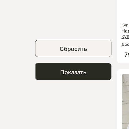
Куп
На
куп
Дос
Сбросить
7
Показать