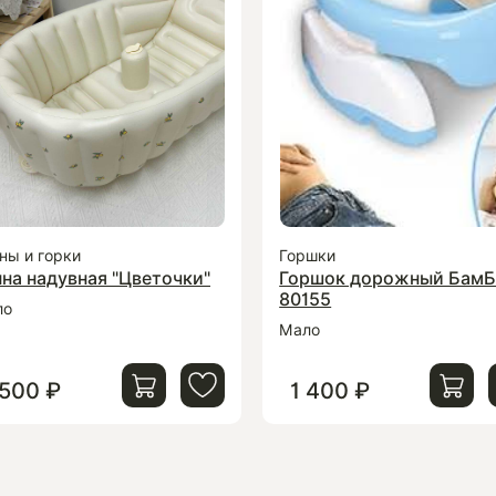
ны и горки
Горшки
на надувная "Цветочки"
Горшок дорожный БамБ
80155
ло
Мало
 500 ₽
1 400 ₽