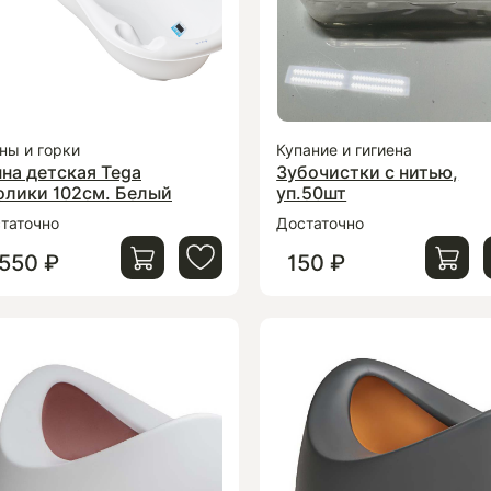
ны и горки
Купание и гигиена
на детская Tega
Зубочистки с нитью,
олики 102см. Белый
уп.50шт
таточно
Достаточно
 550 ₽
150 ₽