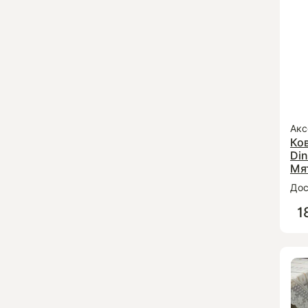
Акс
Ко
Din
Мя
Дос
1