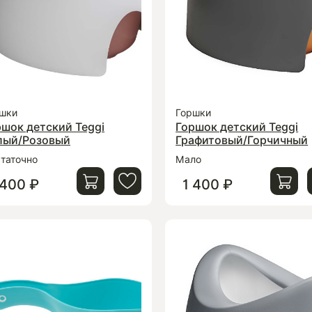
шки
Горшки
ршок детский Teggi
Горшок детский Teggi
лый/Розовый
Графитовый/Горчичный
таточно
Мало
 400 ₽
1 400 ₽