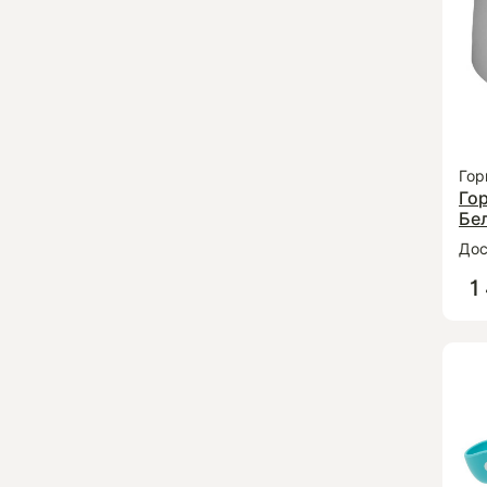
Гор
Го
Бе
Дос
1