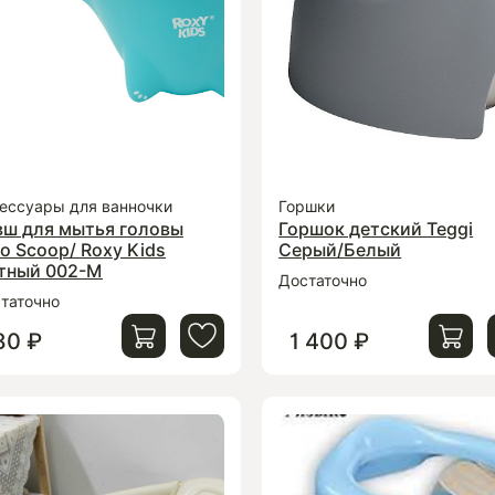
ессуары для ванночки
Горшки
вш для мытья головы
Горшок детский Teggi
o Scoop/ Roxy Kids
Серый/Белый
тный 002-M
Достаточно
таточно
80 ₽
1 400 ₽