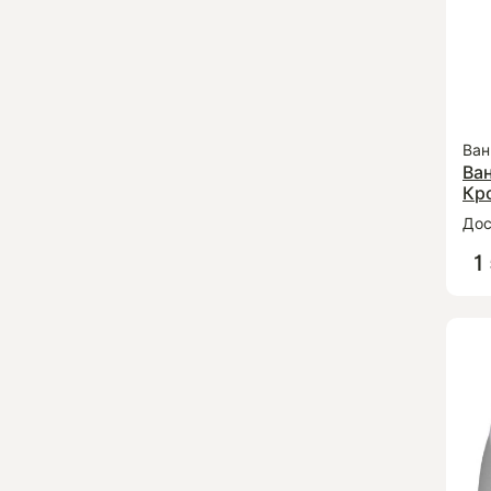
Ван
Ван
Кр
Дос
1