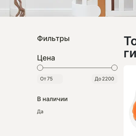
Т
Фильтры
г
Цена
От
До
В наличии
Да