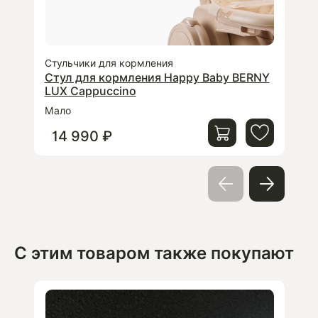
Стульчики для кормления
Стул
Стул для кормления Happy Baby BERNY
Сту
LUX Cappuccino
LUX
Мало
Дост
14 990 ₽
14
С этим товаром также покупают